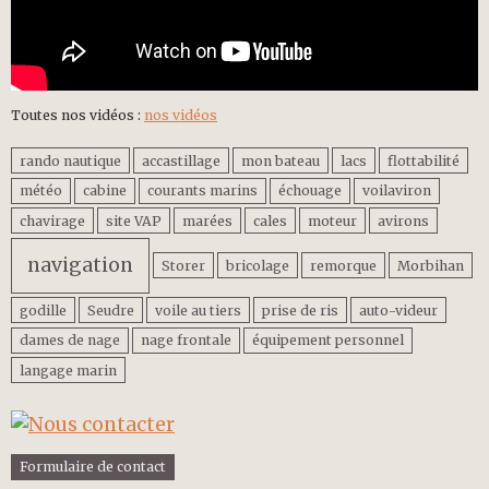
Toutes nos vidéos :
nos vidéos
rando nautique
accastillage
mon bateau
lacs
flottabilité
météo
cabine
courants marins
échouage
voilaviron
chavirage
site VAP
marées
cales
moteur
avirons
navigation
Storer
bricolage
remorque
Morbihan
godille
Seudre
voile au tiers
prise de ris
auto-videur
dames de nage
nage frontale
équipement personnel
langage marin
Formulaire de contact