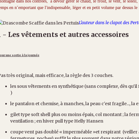
ontagne dans nos contrées, à devoir gérer le chaud, le froid, le vent, le soleil,
emps en n’emportant que l'indispensable, léger et en petit volume par dessus le
L'auteur dans le clapot des Per
1 - Les vêtements et autres accessoires
our une sortie à la journée
as très original, mais efficace, la règle des 3 couches.
les sous vêtements en synthétique (sans complexe, dès qu'il 
)
le pantalon et chemise, à manches, la peau c'est fragile..., la 
gilet type soft shell plus ou moins épais, col montant ; la fer
ventilation ; en hiver pull type Helly Hansen
coupe vent pas doublé « imperméable »et respirant (veiller a
fermetures, poches) suffit le plus souvent dans notre région à