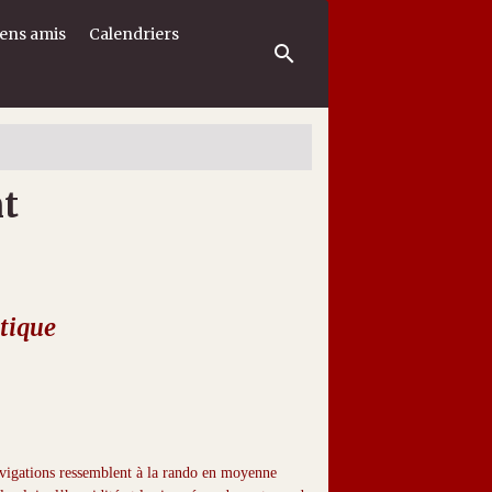
iens amis
Calendriers
nt
tique
navigations ressemblent à la rando en moyenne