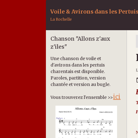
Voile & Avirons dans les Pertui
La Rochelle
Chanson "Allons z'aux
z'iles"
Une chanson de voile et
d'avirons dans les pertuis
L
charentais est disponible.
Paroles, partition, version
chantée et version au bugle.
ici
Vous trouverez l'ensemble >>
T
P
N