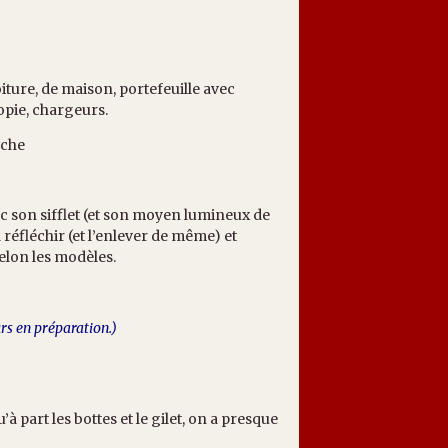
oiture, de maison, portefeuille avec
opie, chargeurs.
nche
c son sifflet (et son moyen lumineux de
 réfléchir (et l’enlever de même) et
elon les modèles.
urs en préparation.)
’à part les bottes et le gilet, on a presque