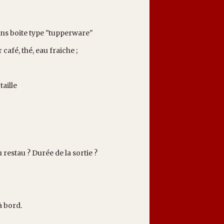
ans boite type "tupperware"
café, thé, eau fraiche ;
aille
restau ? Durée de la sortie ?
à bord.