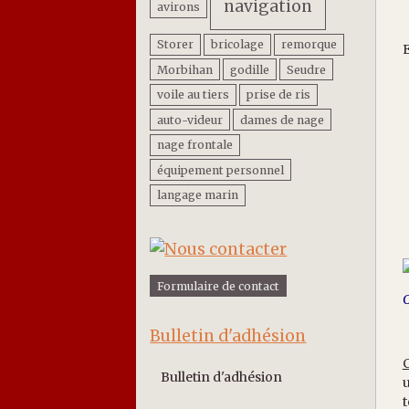
navigation
avirons
Storer
bricolage
remorque
E
Morbihan
godille
Seudre
voile au tiers
prise de ris
auto-videur
dames de nage
nage frontale
équipement personnel
langage marin
Formulaire de contact
C
Bulletin d'adhésion
Bulletin d'adhésion
u
t