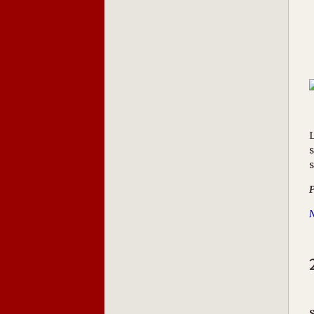
L
s
s
P
N
S