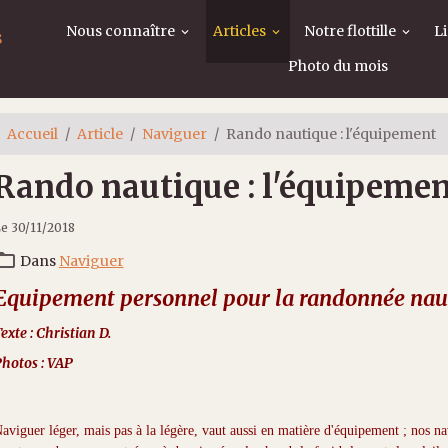
Nous connaître
Articles
Notre flottille
L
s
Photo du mois
Accueil
Article
Naviguer
Rando nautique : l'équipement
Rando nautique : l'équipeme
e 30/11/2018
Dans
Naviguer
Equipement personnel pour la randonnée nau
exte : Christian D.
hotos : VAP
aviguer léger, mais pas à la légère, vaut aussi en matière d'équipement ; nos 