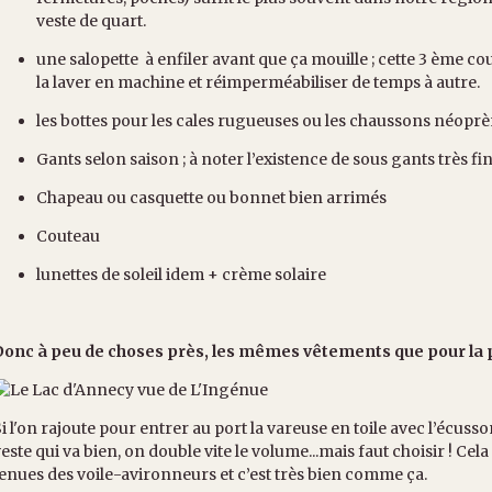
veste de quart.
une salopette à enfiler avant que ça mouille ; cette 3 ème cou
la laver en machine et réimperméabiliser de temps à autre.
les bottes pour les cales rugueuses ou les chaussons néoprè
Gants selon saison ; à noter l’existence de sous gants très fin
Chapeau ou casquette ou bonnet bien arrimés
Couteau
lunettes de soleil idem + crème solaire
Donc à peu de choses près, les mêmes vêtements que pour l
i l'on rajoute pour entrer au port la vareuse en toile avec l’écusson 
este qui va bien, on double vite le volume...mais faut choisir ! Cel
enues des voile-avironneurs et c’est très bien comme ça.