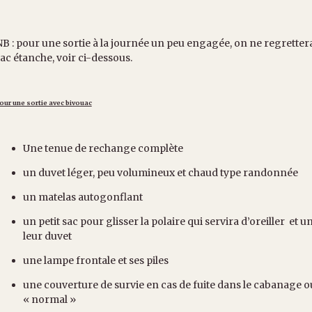
B : pour une sortie à la journée un peu engagée, on ne regrette
ac étanche, voir ci-dessous.
our une sortie avec bivouac
Une tenue de rechange complète
un duvet léger, peu volumineux et chaud type randonnée
un matelas autogonflant
un petit sac pour glisser la polaire qui servira d’oreiller e
leur duvet
une lampe frontale et ses piles
une couverture de survie en cas de fuite dans le cabanage ou
« normal »