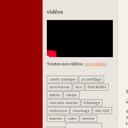
vidéos
Toutes nos vidéos :
nos vidéos
rando nautique
accastillage
mon bateau
lacs
flottabilité
météo
cabine
courants marins
échouage
voilaviron
chavirage
site VAP
S
v
marées
cales
moteur
t