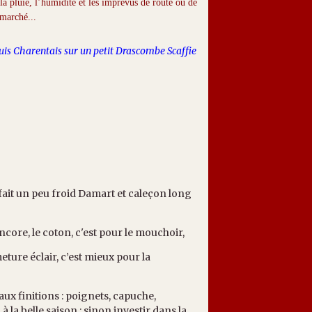
 la pluie, l’humidité et les imprévus de route ou de
 marché...
tuis Charentais sur un petit Drascombe Scaffie
fait un peu froid Damart et caleçon long
encore, le coton, c'est pour le mouchoir,
meture éclair, c’est mieux pour la
ux finitions : poignets, capuche,
 la belle saison ; sinon investir dans la