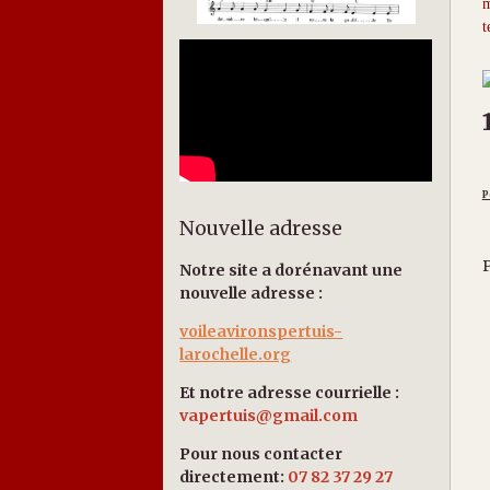
m
t
P
Nouvelle adresse
P
Notre site a dorénavant une
nouvelle adresse :
voileavironspertuis-
larochelle.org
Et notre adresse courrielle :
vapertuis@gmail.com
Pour nous contacter
directement:
07 82 37 29 27