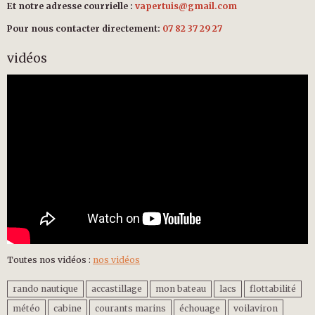
Et notre adresse courrielle :
vapertuis@gmail.com
Pour nous contacter directement:
07 82 37 29 27
vidéos
Toutes nos vidéos :
nos vidéos
rando nautique
accastillage
mon bateau
lacs
flottabilité
météo
cabine
courants marins
échouage
voilaviron