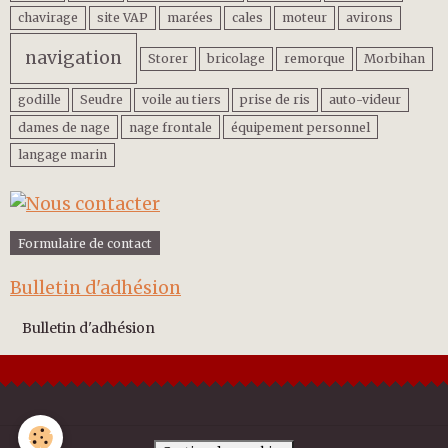
chavirage
site VAP
marées
cales
moteur
avirons
navigation
Storer
bricolage
remorque
Morbihan
godille
Seudre
voile au tiers
prise de ris
auto-videur
dames de nage
nage frontale
équipement personnel
langage marin
Formulaire de contact
Bulletin d'adhésion
Bulletin d'adhésion