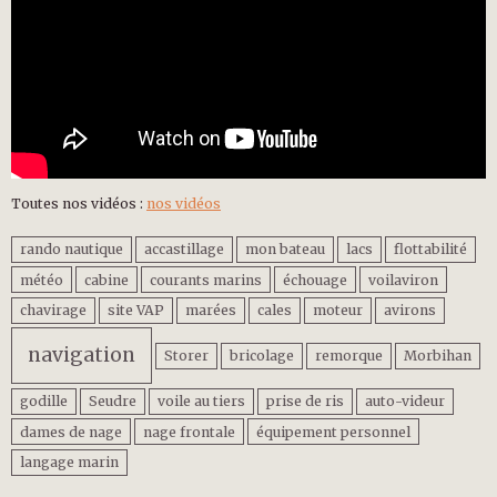
Toutes nos vidéos :
nos vidéos
rando nautique
accastillage
mon bateau
lacs
flottabilité
météo
cabine
courants marins
échouage
voilaviron
chavirage
site VAP
marées
cales
moteur
avirons
navigation
Storer
bricolage
remorque
Morbihan
godille
Seudre
voile au tiers
prise de ris
auto-videur
dames de nage
nage frontale
équipement personnel
langage marin