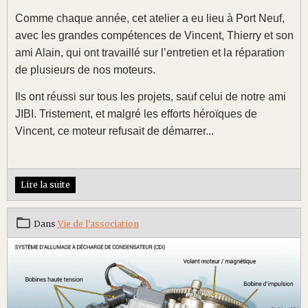
Comme chaque année, cet atelier a eu lieu à Port Neuf,
avec les grandes comp
é
tences de Vincent, Thierry et son
ami Alain, qui ont travaillé sur l’entretien et la r
é
paration
de plusieurs de nos moteurs.
Ils ont r
é
ussi sur tous les projets, sauf celui de notre ami
JIBI. Tristement, et malgr
é
les efforts h
é
ro
ï
ques de
Vincent, ce moteur refusait de d
é
marrer...
Lire la suite
Dans
Vie de l'association