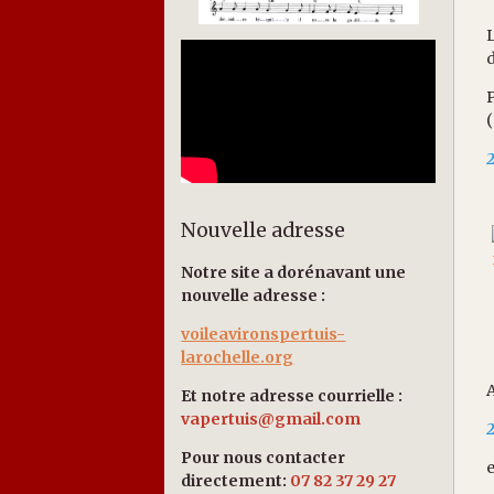
L
d
(
2
Nouvelle adresse
Notre site a dorénavant une
nouvelle adresse :
voileavironspertuis-
larochelle.org
Et notre adresse courrielle :
vapertuis@gmail.com
2
Pour nous contacter
e
directement:
07 82 37 29 27