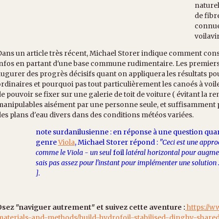
naturel
de fibr
connue
voilavi
ans un article très récent, Michael Storer indique comment con
nfos en partant d'une base commune rudimentaire. Les premiers e
ugurer des progrès décisifs quant on appliquera les résultats pou
rdinaires et pourquoi pas tout particulièrement les canoés à voile
e pouvoir se fixer sur une galerie de toit de voiture ( évitant la r
anipulables aisément par une personne seule, et suffisamment 
es plans d'eau divers dans des conditions météos variées.
note surdanilusienne : en réponse à une question quant
genre
Viola
, Michael Storer répond :
"Ceci est une appro
comme le Viola - un seul
foil
latéral horizontal pour augme
sais pas assez
pour l'instant
pour implémenter une solution . 
].
Osez "naviguer autrement" et suivez cette aventure :
https://
aterials-and-methods/build-hydrofoil-stabilised-dinghy-shared