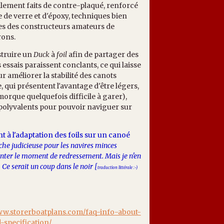
lement faits de contre-plaqué, renforcé
e de verre et d'époxy, techniques bien
s des constructeurs amateurs de
rons.
struire un
Duck
à
foil
afin de partager des
ssais paraissent conclants, ce qui laisse
r améliorer la stabilité des canots
, qui présentent l'avantage d'être légers,
emorque quelquefois difficile à garer),
polyvalents pour pouvoir naviguer sur
 à l'adaptation des foils sur un canoé
che judicieuse pour les navires minces
nter le moment de redressement. Mais je n'en
Ce serait un coup dans le noir [
traduction littérale :-)
www.storerboatplans.com/faq-info-about-
-specification/