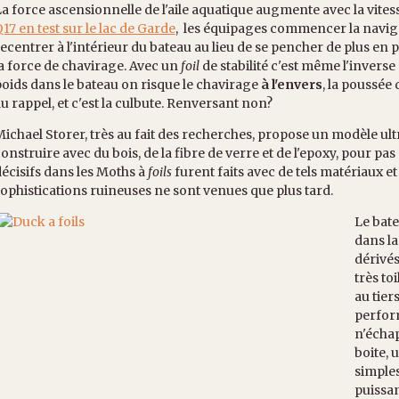
a force ascensionnelle de l'aile aquatique augmente avec la vites
17 en test sur le lac de Garde
, les équipages commencer la naviga
ecentrer à l'intérieur du bateau au lieu de se pencher de plus en pl
a force de chavirage. Avec un
foil
de stabilité c'est même l'inverse 
oids dans le bateau on risque le chavirage
à l'envers
, la poussée 
u rappel, et c'est la culbute. Renversant non?
ichael Storer, très au fait des recherches, propose un modèle ul
onstruire avec du bois, de la fibre de verre et de l'epoxy, pour p
écisifs dans les Moths à
foils
furent faits avec de tels matériaux et
ophistications ruineuses ne sont venues que plus tard.
Le bate
dans la
dérivé
très to
au tier
perfor
n'échap
boite, 
simples
puissan