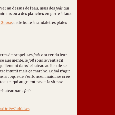
ver au dessus de l'eau, mais des
foils
qui
minaux où à des planches en porte à faux.
 Goose
, cette boite à sandalettes plates
rres de rappel. Les
foils
ont rendu leur
esse augmente, le
foil
sous le vent agit
uillement dans le bateau au lieu de se
e intuitif mais ça marche. Le
foil
n'agit
la coque de s'enfoncer, mais il se crée
teau et qui augmente avec la vitesse.
e bateau sans
foil
:
h?v=UnPz9hd0dws