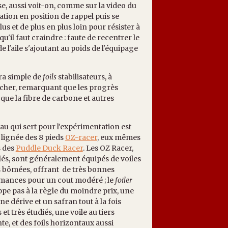
se, aussi voit-on, comme sur la video du
tion en position de rappel puis se
us et de plus en plus loin pour résister à
qu'il faut craindre : faute de recentrer le
de l'aile s'ajoutant au poids de l'équipage
tra simple de
foils
stabilisateurs, à
as cher, remarquant que les progrès
 que la fibre de carbone et autres
au qui sert pour l'expérimentation est
 lignée des 8 pieds
OZ-racer
, eux mêmes
s des
Puddle Duck Racer
. Les OZ Racer,
ilés, sont généralement équipés de voiles
s bômées, offrant de très bonnes
mances pour un cout modéré ; le
foiler
pe pas à la règle du moindre prix, une
une dérive et un safran tout à la fois
 et très étudiés, une voile au tiers
te, et des foils horizontaux aussi