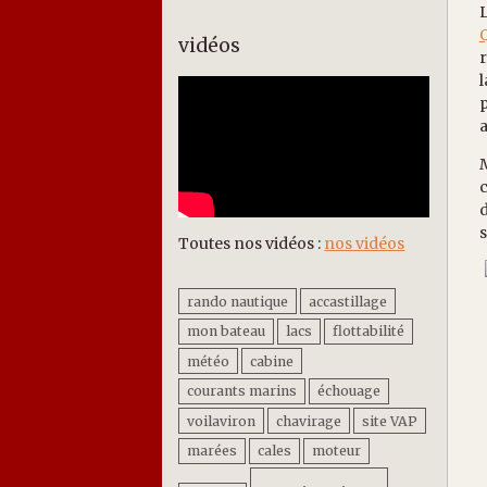
L
Q
vidéos
r
l
p
a
M
c
d
s
Toutes nos vidéos :
nos vidéos
rando nautique
accastillage
mon bateau
lacs
flottabilité
météo
cabine
courants marins
échouage
voilaviron
chavirage
site VAP
marées
cales
moteur