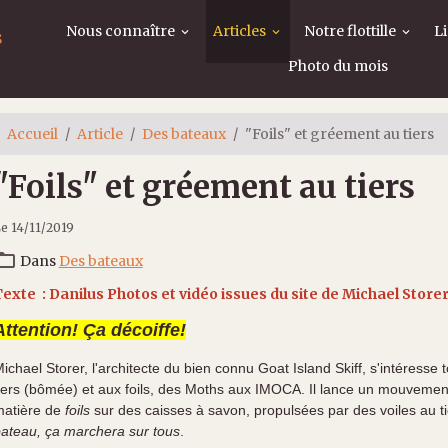
Nous connaître
Articles
Notre flottille
L
s
Photo du mois
Accueil
Article
Des bateaux
"Foils" et gréement au tiers
"Foils" et gréement au tiers
e 14/11/2019
Dans
Des bateaux
exte : Danilus Photos et vidéo issues du site de Michael Store
Attention! Ça décoiffe!
ichael Storer, l'architecte du bien connu Goat Island Skiff, s'intéresse 
iers (bômée) et aux foils, des Moths aux IMOCA. Il lance un mouveme
atière de
foils
sur des caisses à savon, propulsées par des voiles au tie
ateau, ça marchera sur tous
.