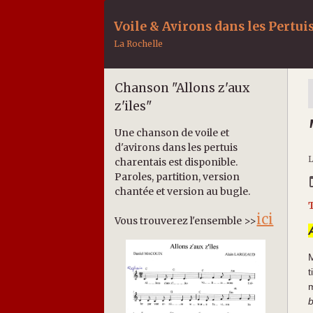
Voile & Avirons dans les Pertui
La Rochelle
Chanson "Allons z'aux
z'iles"
Une chanson de voile et
d'avirons dans les pertuis
L
charentais est disponible.
Paroles, partition, version
chantée et version au bugle.
T
ici
Vous trouverez l'ensemble >>
M
t
m
b