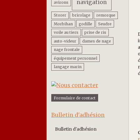
navigation
avirons
Storer
bricolage
remorque
Morbihan
godille
Seudre
voile au tiers
prise de ris
D
i
auto-videur
dames de nage
a
nage frontale
o
équipement personnel
d
m
langage marin
d
Formulaire de contact
Bulletin d'adhésion
Bulletin d'adhésion
m