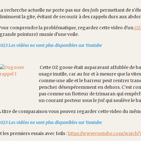
a recherche actuelle ne porte pas sur des
foils
permettant de s'éle
iminuent la gite, évitant de recourir à des rappels durs aux abdo
Pour comprendre la problématique, regardez cette video d'un
OZ
grande pointure) munie d'une voile.
023 Les vidéos ne sont plus disponibles sur Youtube
Cette OZ goose était auparavant affublée de ba
usage inutile, car au fur et à mesure que la vit
comme une aile et le barreur peut rentrer tranq
pencher désespéremment en dehors. C'est contr
pas comme un flotteur de trimaran qui empêche 
un courant porteur sous le
foil
qui soulève le ba
A titre de comparaison vous pouvez regarder cette video du mêm
023 Les vidéos ne sont plus disponibles sur Youtube
t les premiers essais avec foils :
https://www.youtube.com/watc