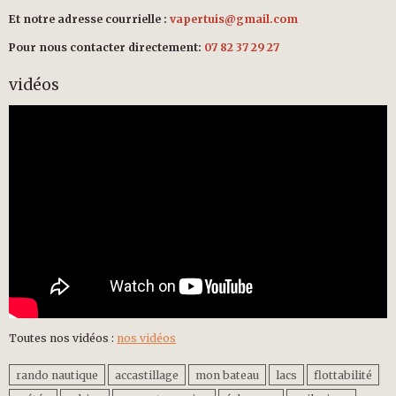
Et notre adresse courrielle :
vapertuis@gmail.com
Pour nous contacter directement:
07 82 37 29 27
vidéos
Toutes nos vidéos :
nos vidéos
rando nautique
accastillage
mon bateau
lacs
flottabilité