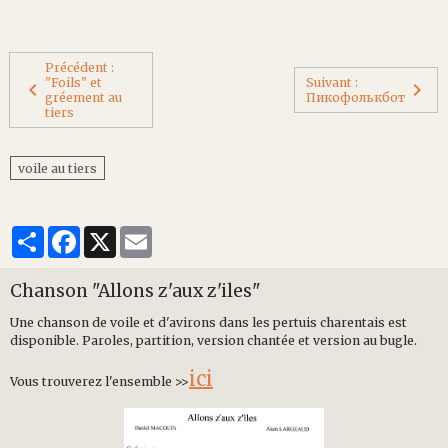
Précédent :
"Foils" et
Suivant :
gréement au
Пикофолькбот
tiers
voile au tiers
Partager
Facebook
X
Email
Chanson "Allons z'aux z'iles"
Une chanson de voile et d'avirons dans les pertuis charentais est
disponible. Paroles, partition, version chantée et version au bugle.
ici
Vous trouverez l'ensemble >>