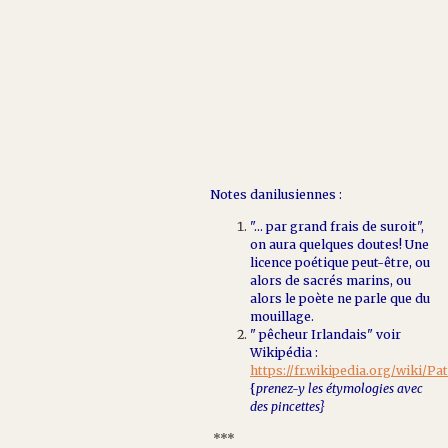
Notes danilusiennes :
"... par grand frais de suroit",
on aura quelques doutes! Une
licence poétique peut-être, ou
alors de sacrés marins, ou
alors le poète ne parle que du
mouillage.
" pêcheur Irlandais" voir
Wikipédia :
https://fr.wikipedia.org/wiki/Pa
{
prenez-y les étymologies avec
des pincettes}
***