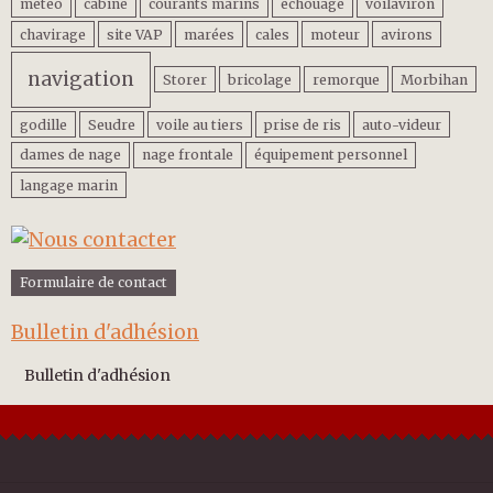
météo
cabine
courants marins
échouage
voilaviron
chavirage
site VAP
marées
cales
moteur
avirons
navigation
Storer
bricolage
remorque
Morbihan
godille
Seudre
voile au tiers
prise de ris
auto-videur
dames de nage
nage frontale
équipement personnel
langage marin
Formulaire de contact
Bulletin d'adhésion
Bulletin d'adhésion