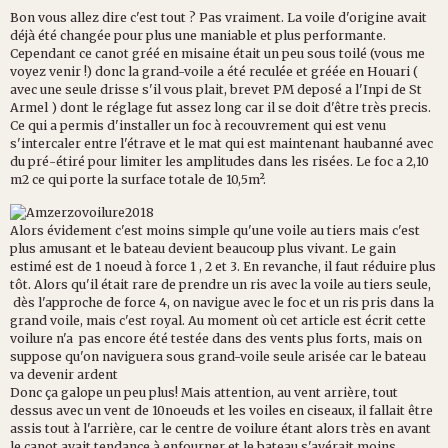
Bon vous allez dire c'est tout ? Pas vraiment. La voile d'origine avait
déjà été changée pour plus une maniable et plus performante.
Cependant ce canot gréé en misaine était un peu sous toilé (vous me
voyez venir !) donc la grand-voile a été reculée et gréée en Houari (
avec une seule drisse s'il vous plait, brevet PM deposé a l'Inpi de St
Armel ) dont le réglage fut assez long car il se doit d'être très precis.
Ce qui a permis d'installer un foc à recouvrement qui est venu
s'intercaler entre l'étrave et le mat qui est maintenant haubanné avec
du pré-étiré pour limiter les amplitudes dans les risées. Le foc a 2,10
m2 ce qui porte la surface totale de 10,5m².
Alors évidement c'est moins simple qu'une voile au tiers mais c'est
plus amusant et le bateau devient beaucoup plus vivant. Le gain
estimé est de 1 noeud à force 1 , 2 et 3. En revanche, il faut réduire plus
tôt. Alors qu'il était rare de prendre un ris avec la voile au tiers seule,
dès l'approche de force 4, on navigue avec le foc et un ris pris dans la
grand voile, mais c'est royal. Au moment où cet article est écrit cette
voilure n'a pas encore été testée dans des vents plus forts, mais on
suppose qu'on naviguera sous grand-voile seule arisée car le bateau
va devenir ardent
Donc ça galope un peu plus! Mais attention, au vent arrière, tout
dessus avec un vent de 10noeuds et les voiles en ciseaux, il fallait être
assis tout à l'arrière, car le centre de voilure étant alors très en avant
le canot avait tendance à enfourner et le bateau s'avérait moins