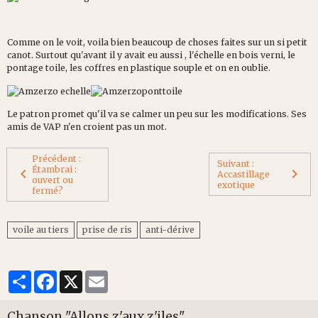
Comme on le voit, voila bien beaucoup de choses faites sur un si petit
canot. Surtout qu'avant il y avait eu aussi , l'échelle en bois verni, le
pontage toile, les coffres en plastique souple et on en oublie.
Le patron promet qu'il va se calmer un peu sur les modifications. Ses
amis de VAP n'en croient pas un mot.
Précédent :
Suivant :
Étambrai :
Accastillage
ouvert ou
exotique
fermé?
voile au tiers
prise de ris
anti-dérive
Partager
Facebook
X
Email
Chanson "Allons z'aux z'iles"