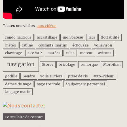
Toutes nos vidéos :
nos vidéos
rando nautique
accastillage
mon bateau
lacs
flottabilité
météo
cabine
courants marins
échouage
voilaviron
chavirage
site VAP
marées
cales
moteur
avirons
navigation
Storer
bricolage
remorque
Morbihan
godille
Seudre
voile au tiers
prise de ris
auto-videur
dames de nage
nage frontale
équipement personnel
langage marin
Formulaire de contact