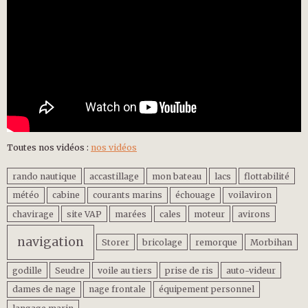
Toutes nos vidéos :
nos vidéos
rando nautique
accastillage
mon bateau
lacs
flottabilité
météo
cabine
courants marins
échouage
voilaviron
chavirage
site VAP
marées
cales
moteur
avirons
navigation
Storer
bricolage
remorque
Morbihan
godille
Seudre
voile au tiers
prise de ris
auto-videur
dames de nage
nage frontale
équipement personnel