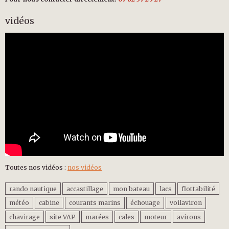
vidéos
Toutes nos vidéos :
nos vidéos
rando nautique
accastillage
mon bateau
lacs
flottabilité
météo
cabine
courants marins
échouage
voilaviron
chavirage
site VAP
marées
cales
moteur
avirons