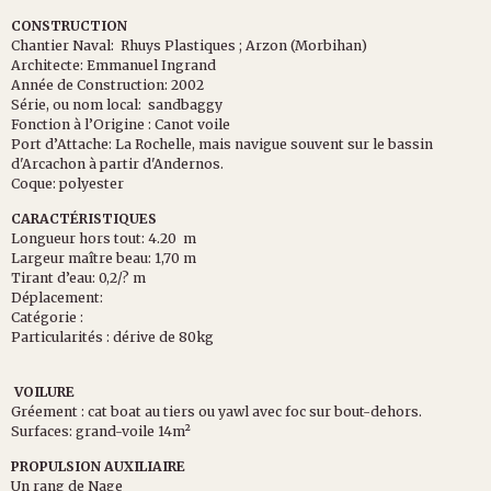
CONSTRUCTION
Chantier Naval: Rhuys Plastiques ; Arzon (Morbihan)
Architecte: Emmanuel Ingrand
Année de Construction: 2002
Série, ou nom local: sandbaggy
Fonction à l’Origine : Canot voile
Port d’Attache: La Rochelle, mais navigue souvent sur le bassin
d'Arcachon à partir d'Andernos.
Coque: polyester
CARACTÉRISTIQUES
Longueur hors tout: 4.20 m
Largeur maître beau: 1,70 m
Tirant d’eau: 0,2/? m
Déplacement:
Catégorie :
Particularités : dérive de 80kg
VOILURE
Gréement : cat boat au tiers ou yawl avec foc sur bout-dehors.
Surfaces: grand-voile 14m²
PROPULSION AUXILIAIRE
Un rang de Nage