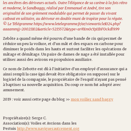
les ancêtres des dériveurs actuels. Outre l'élégance de sa carène à la fois rétro
et moderne, le Sandbaggy, réalisé par Emmanuel et André, tire son
originalité de son gréement modulable qui permet de passer du vivant
catboat en solitaire, au dériveur en double muni de trapèze pour la régate.
© Le Télégramme https://www.letelegramme.fr/ar/viewarticle1024.php?
aaaammjj=20021102&article=5215572&type=ar#Xm0cYp11bFOckdl9.99
Zebôte a quand même été pourvu d'une bande de ris qui permet de
réduire un peu la voilure, et d'un mât et des espars en carbone pour
diminuer le poids dans les hauts et surtout faciliter les opérations de
mâtage et démâtage. Un paire de dames de nage a été installée pour
utiliser aussi des avirons en propulsion auxiliaire.
Ce nom de Zebotte est dû à l'initiative d'un employé d'assurance qui a
ainsi rempli la case (qui devait être obligatoire on suppose) sur le
logiciel de la compagnie, le propriétaire de l'esquif n'ayant pas pensé
à baptiser sa nouvelle acquisition. Du coup ce nom fut adopté avec
amusement.
2019 : voir aussi cette page du blog >>
mon voilier sand baggy
Propriétaire(s): Serge C.
Association(s): Voiles et Avrions dans les
Pertuis
http://www.naviguerautrement.org