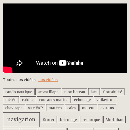
Toutes nos vidéos :
nos vidéos
rando nautique
accastillage
mon bateau
lacs
flottabilité
météo
cabine
courants marins
échouage
voilaviron
chavirage
site VAP
marées
cales
moteur
avirons
navigation
Storer
bricolage
remorque
Morbihan