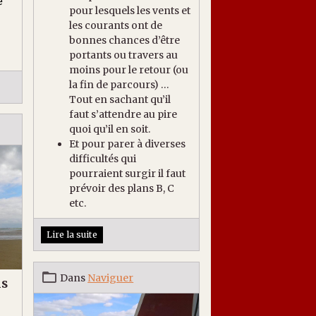
e
pour lesquels les vents et
les courants ont de
bonnes chances d’être
portants ou travers au
moins pour le retour (ou
la fin de parcours) …
Tout en sachant qu’il
faut s’attendre au pire
quoi qu’il en soit.
Et pour parer à diverses
difficultés qui
pourraient surgir il faut
prévoir des plans B, C
etc.
Lire la suite
Dans
Naviguer
is