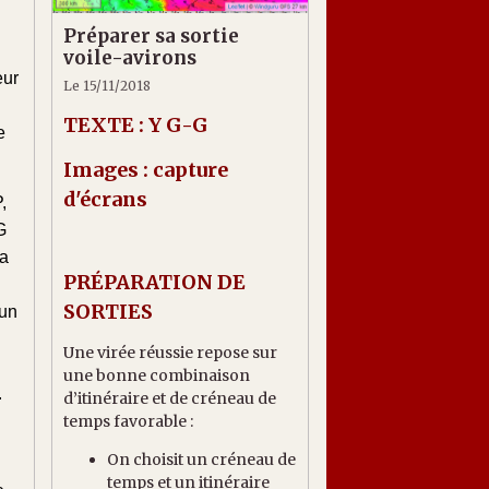
Préparer sa sortie
voile-avirons
eur
Le 15/11/2018
TEXTE : Y G-G
e
Images : capture
d'écrans
,
G
la
PRÉPARATION ​DE
SORTIES
’un
Une virée réussie repose sur
une bonne combinaison
.
d’itinéraire et de créneau de
temps favorable :
On choisit un créneau de
temps et un itinéraire