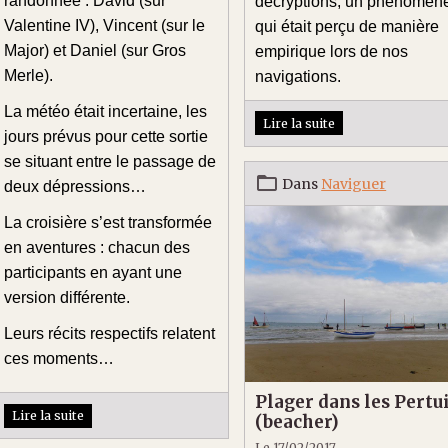
randonnée : David (sur
décryptions, un phénomèn
Valentine IV), Vincent (sur le
qui était perçu de manière
Major) et Daniel (sur Gros
empirique lors de nos
Merle).
navigations.
La météo était incertaine, les
Lire la suite
jours prévus pour cette sortie
se situant entre le passage de
Dans
Naviguer
deux dépressions…
La croisière s’est transformée
en aventures : chacun des
participants en ayant une
version différente.
Leurs récits respectifs relatent
ces moments…
Plager dans les Pertu
Lire la suite
(beacher)
Le 17/02/2017