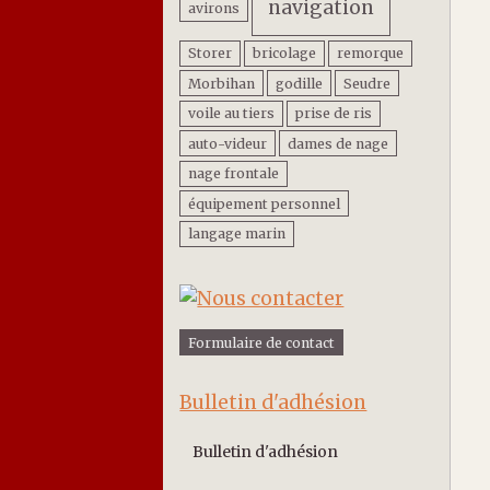
navigation
avirons
Storer
bricolage
remorque
Morbihan
godille
Seudre
voile au tiers
prise de ris
auto-videur
dames de nage
nage frontale
équipement personnel
langage marin
Formulaire de contact
Bulletin d'adhésion
Bulletin d'adhésion