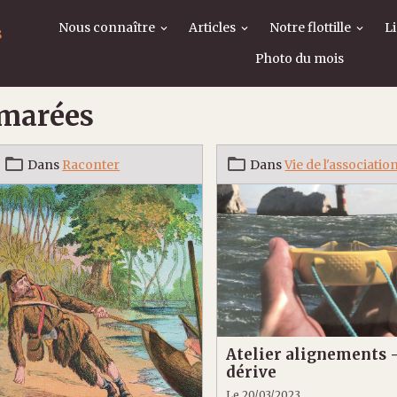
Nous connaître
Articles
Notre flottille
L
s
Photo du mois
marées
Dans
Raconter
Dans
Vie de l'associatio
Atelier alignements 
dérive
Le 20/03/2023