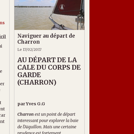
ans
Naviguer au départ de
ici]
Charron
ui
Le 17/02/2017
AU DÉPART DE LA
CALE DU CORPS DE
de
GARDE
(CHARRON)
ser
e
t
par Yves G.G
ent
Charron
est un point de départ
car
interessant pour explorer la baie
ent
de l'Aiguillon. Mais une certaine
prudence est fortement