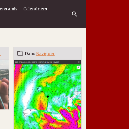
iens amis
Calendriers
n
Dans
Naviguer
-