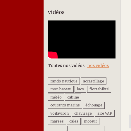
vidéos
Toutes nos vidéos :
nos vidéos
rando nautique
accastillage
mon bateau
lacs
flottabilité
météo
cabine
courants marins
échouage
voilaviron
chavirage
site VAP
marées
cales
moteur