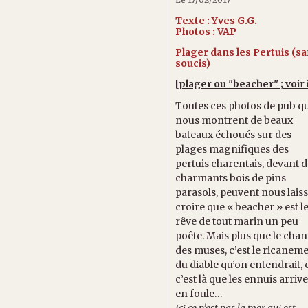
Texte : Yves G.G.
Photos : VAP
Plager dans les Pertuis (s
soucis)
[plager ou "beacher" ; voir 
Toutes ces photos de pub q
nous montrent de beaux
bateaux échoués sur des
plages magnifiques des
pertuis charentais, devant 
charmants bois de pins
parasols, peuvent nous lais
croire que « beacher » est l
rêve de tout marin un peu
poête. Mais plus que le chan
des muses, c’est le ricanem
du diable qu’on entendrait, 
c’est là que les ennuis arriv
en foule…