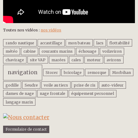
Toutes nos vidéos :
nos vidéos
rando nautique
accastillage
mon bateau
lacs
flottabilité
météo
cabine
courants marins
échouage
voilaviron
chavirage
site VAP
marées
cales
moteur
avirons
navigation
Storer
bricolage
remorque
Morbihan
godille
Seudre
voile au tiers
prise de ris
auto-videur
dames de nage
nage frontale
équipement personnel
langage marin
Formulaire de contact