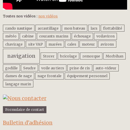
Toutes nos vidéos :
nos vidéos
rando nautique
accastillage
mon bateau
lacs
flottabilité
météo
cabine
courants marins
échouage
voilaviron
chavirage
site VAP
marées
cales
moteur
avirons
navigation
Storer
bricolage
remorque
Morbihan
godille
Seudre
voile au tiers
prise de ris
auto-videur
dames de nage
nage frontale
équipement personnel
langage marin
Formulaire de contact
Bulletin d'adhésion