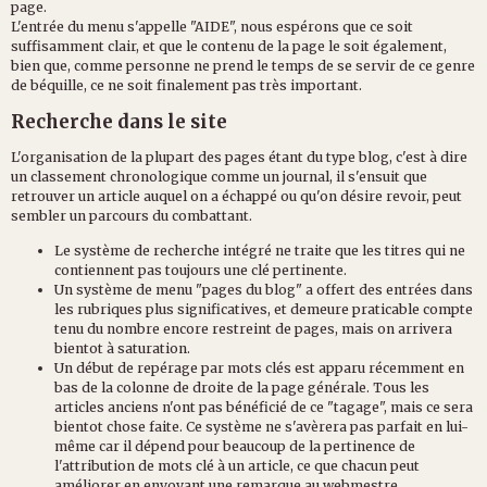
page.
L'entrée du menu s'appelle "AIDE", nous espérons que ce soit
suffisamment clair, et que le contenu de la page le soit également,
bien que, comme personne ne prend le temps de se servir de ce genre
de béquille, ce ne soit finalement pas très important.
Recherche dans le site
L'organisation de la plupart des pages étant du type blog, c'est à dire
un classement chronologique comme un journal, il s'ensuit que
retrouver un article auquel on a échappé ou qu'on désire revoir, peut
sembler un parcours du combattant.
Le système de recherche intégré ne traite que les titres qui ne
contiennent pas toujours une clé pertinente.
Un système de menu "pages du blog" a offert des entrées dans
les rubriques plus significatives, et demeure praticable compte
tenu du nombre encore restreint de pages, mais on arrivera
bientot à saturation.
Un début de repérage par mots clés est apparu récemment en
bas de la colonne de droite de la page générale. Tous les
articles anciens n'ont pas bénéficié de ce "tagage", mais ce sera
bientot chose faite. Ce système ne s'avèrera pas parfait en lui-
même car il dépend pour beaucoup de la pertinence de
l'attribution de mots clé à un article, ce que chacun peut
améliorer en envoyant une remarque au webmestre.