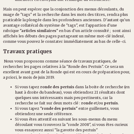
Mais on peut espérer que la conjonction des menus déroulants, du
nuage de "tags" et la recherche dans les mots des titres, rendra plus
praticable la plongée dans les profondeurs anciennes. D'autant qu'un
avantage collatéral du système de "tags", est l'appartion d'une
rubrique
"articles similaires"
en bas d'un article consulté ;
sont ainsi
affichés les débuts des pages partageant un même mot-clé indexé,
comme vous pouvez le constater immédiatement au bas de celle-ci.
Travaux pratiques
Nous vous proposons comme séance de travaux pratiques, de
rechercher les pages relatives à la "Ronde des Pertuis". Ce sera un
excellent avant gout de la Ronde qui est en cours de préparation pour,
a priori, le mois de juin 2019.
Si vous tapez
ronde des pertuis
dans la boite de recherche (en
haut à droite du bandeau), vous obtiendrez 21 résultats dont
quelques uns intéressants mais peu pertinents, car la
recherche se fait sur deux mots clé :
ronde
et/ou
pertuis
.
Si vous tapez
"ronde des pertuis"
entre guillemets, vous
obtiendrez une seule référence.
Si vous êtes attentif en suivant les sous-menus du menu
déroulant vous trouverez la "ronde 2008", si vous êtes curieux
vous essayerez aussi "la gavotte des pertuis"