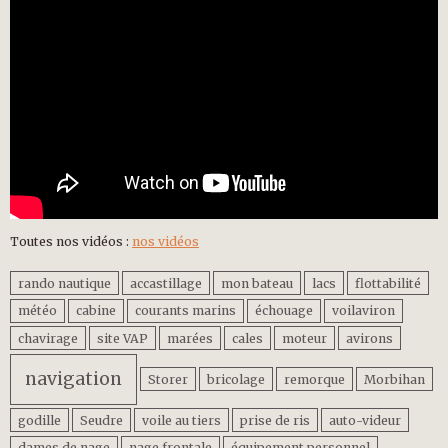
Toutes nos vidéos :
nos vidéos
rando nautique
accastillage
mon bateau
lacs
flottabilité
météo
cabine
courants marins
échouage
voilaviron
chavirage
site VAP
marées
cales
moteur
avirons
navigation
Storer
bricolage
remorque
Morbihan
godille
Seudre
voile au tiers
prise de ris
auto-videur
dames de nage
nage frontale
équipement personnel