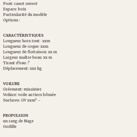
Pont: canot ouvert
Espars: bois
Particularité du modèle
Options :
CARACTÉRISTIQUES
Longueur hors tout: xxm
Longueur de coque: xxm
Longueur de flottaison: xx m
Largeur maître beau: xx m
Tirant d’eau: ?
Déplacement: xxx kg
VOILURE
Gréement: misainier
Voilure: voile au tiers bômée
Surfaces: GV xxm² –
PROPULSION
un rang de Nage
Godille