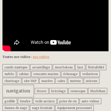
Toutes nos vidéos :
nos vidéos
rando nautique
accastillage
mon bateau
lacs
flottabilité
météo
cabine
courants marins
échouage
voilaviron
chavirage
site VAP
marées
cales
moteur
avirons
navigation
Storer
bricolage
remorque
Morbihan
godille
Seudre
voile au tiers
prise de ris
auto-videur
dames de nage
nage frontale
équipement personnel