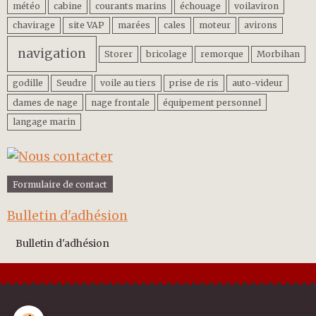
météo
cabine
courants marins
échouage
voilaviron
chavirage
site VAP
marées
cales
moteur
avirons
navigation
Storer
bricolage
remorque
Morbihan
godille
Seudre
voile au tiers
prise de ris
auto-videur
dames de nage
nage frontale
équipement personnel
langage marin
Formulaire de contact
Bulletin d'adhésion
Bulletin d'adhésion