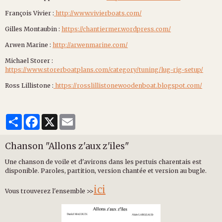
François Vivier :
http://www.vivierboats.com/
Gilles Montaubin :
https://chantiermer.wordpress.com/
Arwen Marine :
http://arwenmarine.com/
Michael Storer :
https://www.storerboatplans.com/category/tuning/lug-rig-setup/
Ross Lillistone :
https://rosslillistonewoodenboat.blogspot.com/
Partager
Facebook
X
Email
Chanson "Allons z'aux z'iles"
Une chanson de voile et d'avirons dans les pertuis charentais est
disponible. Paroles, partition, version chantée et version au bugle.
ici
Vous trouverez l'ensemble >>