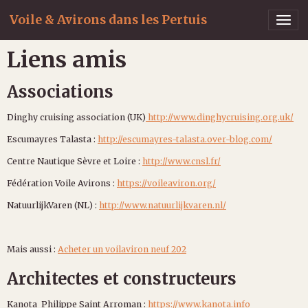
Voile & Avirons dans les Pertuis
Liens amis
Associations
Dinghy cruising association (UK)
http://www.dinghycruising.org.uk/
Escumayres Talasta :
http://escumayres-talasta.over-blog.com/
Centre Nautique Sèvre et Loire :
http://www.cnsl.fr/
Fédération Voile Avirons :
https://voileaviron.org/
NatuurlijkVaren (NL) :
http://www.natuurlijkvaren.nl/
Mais aussi :
Acheter un voilaviron neuf 202
Architectes et constructeurs
Kanota Philippe Saint Arroman :
https://www.kanota.info