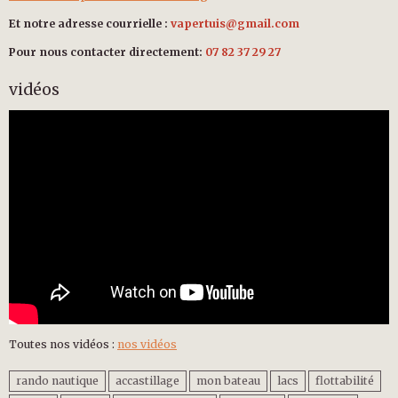
Et notre adresse courrielle :
vapertuis@gmail.com
Pour nous contacter directement:
07 82 37 29 27
vidéos
Toutes nos vidéos :
nos vidéos
rando nautique
accastillage
mon bateau
lacs
flottabilité