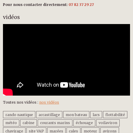
Pour nous contacter directement:
07 82 37 29 27
vidéos
Toutes nos vidéos :
nos vidéos
rando nautique
accastillage
mon bateau
lacs
flottabilité
météo
cabine
courants marins
échouage
voilaviron
chavirage
site VAP
marées
cales
moteur
avirons