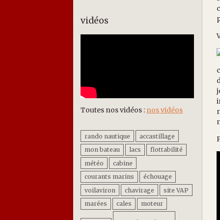
c
p
vidéos
V
c
d
j
i
Toutes nos vidéos :
nos vidéos
m
rando nautique
accastillage
P
mon bateau
lacs
flottabilité
météo
cabine
courants marins
échouage
voilaviron
chavirage
site VAP
marées
cales
moteur