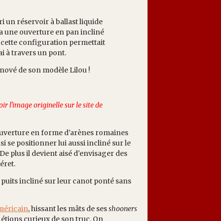
i un réservoir à ballast liquide
ua une ouverture en pan incliné
t cette configuration permettait
 à travers un pont.
nové de son modèle Lilou !
r l'image originelle sur le site de
ouverture en forme d'arènes romaines
si se positionner lui aussi incliné sur le
 De plus il devient aisé d'envisager des
éret.
puits incliné sur leur canot ponté sans
méricain
, hissant les mâts de ses
shooners
 étions curieux de son truc. On