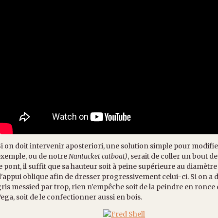
i on doit intervenir aposteriori, une solution simple pour modif
exemple, ou de notre
Nantucket catboat)
, serait de coller un bout 
e pont, il suffit que sa hauteur soit à peine supérieure au diamètr
'appui oblique afin de dresser progressivement celui-ci. Si on a d
ris messied par trop, rien n'empêche soit de la peindre en ronce 
ega, soit de le confectionner aussi en bois.