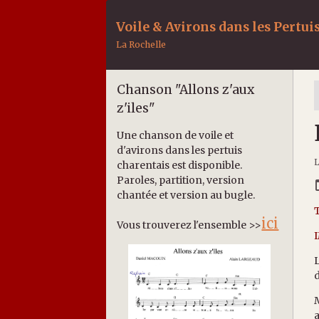
Voile & Avirons dans les Pertui
La Rochelle
Chanson "Allons z'aux
z'iles"
Une chanson de voile et
d'avirons dans les pertuis
L
charentais est disponible.
Paroles, partition, version
chantée et version au bugle.
ici
Vous trouverez l'ensemble >>
I
L
d
M
a