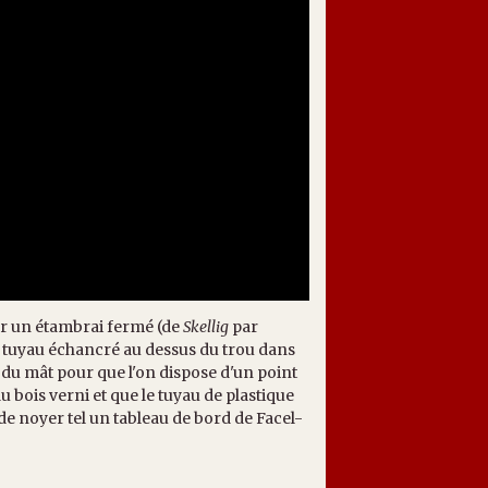
ier un étambrai fermé (de
Skellig
par
de tuyau échancré au dessus du trou dans
e du mât pour que l'on dispose d'un point
u bois verni et que le tuyau de plastique
de noyer tel un tableau de bord de Facel-