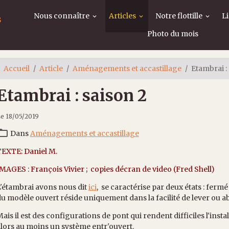
Nous connaître
Articles
Notre flottille
L
s
Photo du mois
Accueil
Article
Aménagements et accastillage
Etambrai :
Etambrai : saison 2
e 18/05/2019
Dans
Aménagements et accastillage
TEXTE: Daniel M.
MAGES : François Vivier ; copies décran de video (Fred Shell)
'étambrai avons nous dit
ici
, se caractérise par deux états : fermé
u modèle ouvert réside uniquement dans la facilité de lever ou ab
ais il est des configurations de pont qui rendent difficiles l'inst
lors au moins un système entr'ouvert.