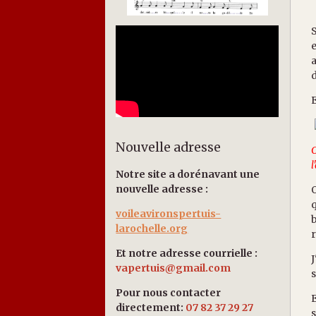
e
a
d
E
Nouvelle adresse
C
l
Notre site a dorénavant une
nouvelle adresse :
O
q
voileavironspertuis-
b
larochelle.org
r
Et notre adresse courrielle :
J
vapertuis@gmail.com
s
Pour nous contacter
E
directement:
07 82 37 29 27
s