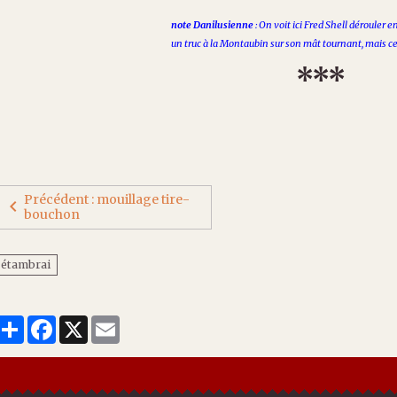
note Danilusienne
: On voit ici Fred Shell dérouler e
un truc à la Montaubin sur son mât tournant, mais cec
***
Précédent : mouillage tire-
bouchon
étambrai
Partager
Facebook
X
Email