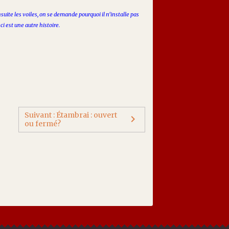
nsuite les voiles, on se demande pourquoi il n'installe pas
i est une autre histoire.
Suivant : Étambrai : ouvert
ou fermé?