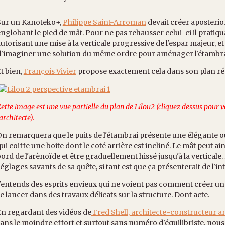
Sur un Kanoteko+,
Philippe Saint-Arroman
devait créer aposterior
nglobant le pied de mât. Pour ne pas rehausser celui-ci il pratiq
utorisant une mise à la verticale progressive de l'espar majeur, e
'imaginer une solution du même ordre pour aménager l'étambrai
t bien,
François Vivier
propose exactement cela dans son plan ré
ette image est une vue partielle du plan de Lilou2 (cliquez dessus pour voi
'architecte).
n remarquera que le puits de l'étambrai présente une élégante 
ui coiffe une boite dont le coté arrière est incliné. Le mât peut ain
ord de l'arènoïde et être graduellement hissé jusqu'à la verticale.
églages savants de sa quête, si tant est que ça présenterait de l'int
'entends des esprits envieux qui ne voient pas comment créer un 
e lancer dans des travaux délicats sur la structure. Dont acte.
n regardant des vidéos de
Fred Shell, architecte-constructeur a
ans le moindre effort et surtout sans numéro d'équilibriste, nous