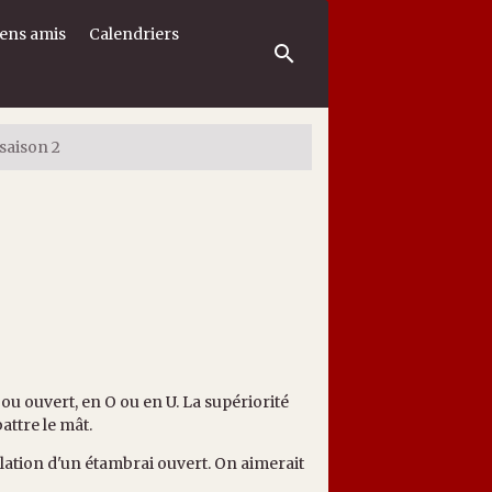
iens amis
Calendriers
 saison 2
 ou ouvert, en O ou en U. La supériorité
attre le mât.
allation d'un étambrai ouvert. On aimerait