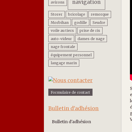
navigation
avirons
Storer
bricolage
remorque
Morbihan
godille
Seudre
voile au tiers
prise de ris
auto-videur
dames de nage
nage frontale
équipement personnel
langage marin
S
Formulaire de contact
l
d
Bulletin d'adhésion
g
V
Bulletin d'adhésion