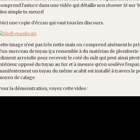
omprend l'astuce dans une vidéo qui détaille son
shooner 18
sur Y
lus simple tu meurs!
oici une copie d'écran qui vaut tous les discours.
ette image n'est pas très nette mais on comprend aisément le prin
'un morceau de tuyau (ça ressemble à du matériau de plomberie pl
oliment arrondie pour recevoir le coté du mât qui peut ainsi pivote
ntérieur opposé du tuyau au fur et à mesure qu'on soulève l'espar
anifestement un tuyau du même acabit est installé à travers le p
moyen de calage.
our la démonstration, voyez cette video :