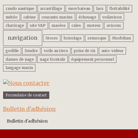
rando nautique
accastillage
mon bateau
lacs
flottabilité
météo
cabine
courants marins
échouage
voilaviron
chavirage
site VAP
marées
cales
moteur
avirons
navigation
Storer
bricolage
remorque
Morbihan
godille
Seudre
voile au tiers
prise de ris
auto-videur
dames de nage
nage frontale
équipement personnel
langage marin
Formulaire de contact
Bulletin d'adhésion
Bulletin d'adhésion