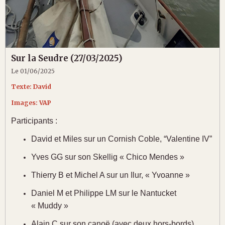
Sur la Seudre (27/03/2025)
Le 01/06/2025
Texte: David
Images: VAP
Participants :
David et Miles sur un Cornish Coble, “Valentine IV”
Yves GG sur son Skellig « Chico Mendes »
Thierry B et Michel A sur un Ilur, « Yvoanne »
Daniel M et Philippe LM sur le Nantucket
« Muddy »
Alain C sur son canoë (avec deux hors-bords)