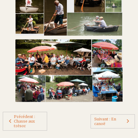
Précédent :
Suivant : En
Chasse aux
canoë
trésor