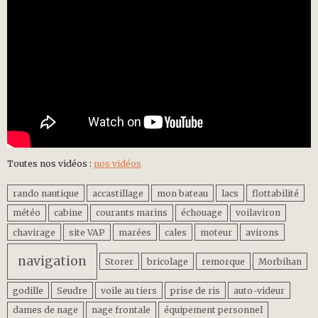
Toutes nos vidéos :
nos vidéos
rando nautique
accastillage
mon bateau
lacs
flottabilité
météo
cabine
courants marins
échouage
voilaviron
chavirage
site VAP
marées
cales
moteur
avirons
navigation
Storer
bricolage
remorque
Morbihan
godille
Seudre
voile au tiers
prise de ris
auto-videur
dames de nage
nage frontale
équipement personnel