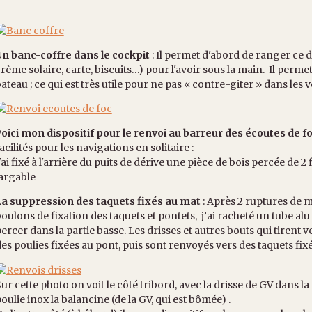
Un banc-coffre dans le cockpit
: Il permet d'abord de ranger ce d
rème solaire, carte, biscuits…) pour l'avoir sous la main. Il permet
ateau ; ce qui est très utile pour ne pas « contre-giter » dans les ve
oici mon dispositif pour le renvoi au barreur des écoutes de f
acilités pour les navigations en solitaire :
'ai fixé à l'arrière du puits de dérive une pièce de bois percée de 2
argable
La suppression des taquets fixés au mat
: Après 2 ruptures de 
oulons de fixation des taquets et pontets, j’ai racheté un tube alu
ercer dans la partie basse. Les drisses et autres bouts qui tiren
es poulies fixées au pont, puis sont renvoyés vers des taquets fixé
ur cette photo on voit le côté tribord, avec la drisse de GV dans la
oulie inox la balancine (de la GV, qui est bômée) .