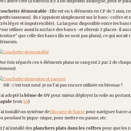
e l’autre côté (à bâbord) il y a un dispositif analogue, pour le pal
Couchette démontable
: Elle est en 4 éléments en CP de 5 mm, 
petits tasseaux). Ils s’appuient simplement sur le banc-coffre et
très léger et imputrescible). La largeur disponible entre les ban
our utiliser aussi la surface des bancs -et obtenir 2 places- il au
tonture" que celle des bancs (ils ne sont pas plans), ce qui aurait
éléments.
ne fois séparés ces 4 éléments plans se rangent 2 par 2 de chaque
dessous)
B : c'est tout neuf. je ne l’ai pas encore utilisée en bivouac !
’ai adopté la
bôme de GV
pour mieux déployer la voile au portant,et
rapide
(voir
ici
)
’ai installé un système de
blocage de barre
pour naviguer barre a
u pendant le pique-nique, pour mettre en panne, etc.
t j’ai installé des
planchers plats dans les coffres
pour que les r