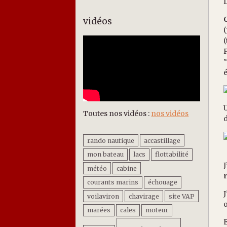
D
vidéos
(
(
P
"
U
Toutes nos vidéos :
nos vidéos
rando nautique
accastillage
N
mon bateau
lacs
flottabilité
J
météo
cabine
courants marins
échouage
J
voilaviron
chavirage
site VAP
o
marées
cales
moteur
E