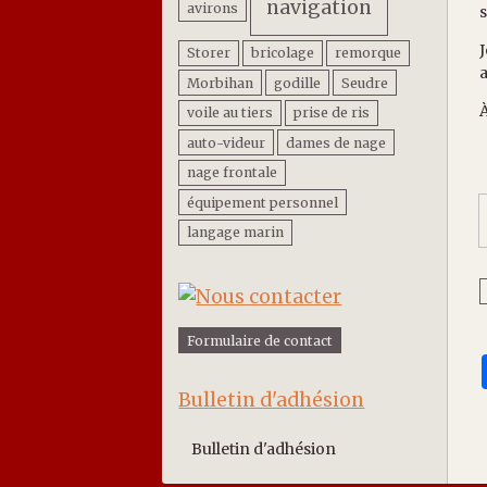
navigation
avirons
s
J
Storer
bricolage
remorque
a
Morbihan
godille
Seudre
À
voile au tiers
prise de ris
auto-videur
dames de nage
nage frontale
équipement personnel
langage marin
Formulaire de contact
Bulletin d'adhésion
Bulletin d'adhésion