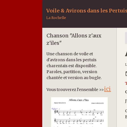
Voile & Avirons dans les Pertui
La Rochelle
Chanson "Allons z'aux
z'iles"
Une chanson de voile et
d'avirons dans les pertuis
L
charentais est disponible.
Paroles, partition, version
chantée et version au bugle.
ici
Vous trouverez l'ensemble >>
J
C
B