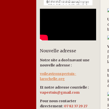
c
b
V
Nouvelle adresse
f
J
Notre site a dorénavant une
l
nouvelle adresse :
voileavironspertuis-
b
larochelle.org
p
d
Et notre adresse courrielle :
vapertuis@gmail.com
S
Pour nous contacter
p
directement:
07 82 37 29 27