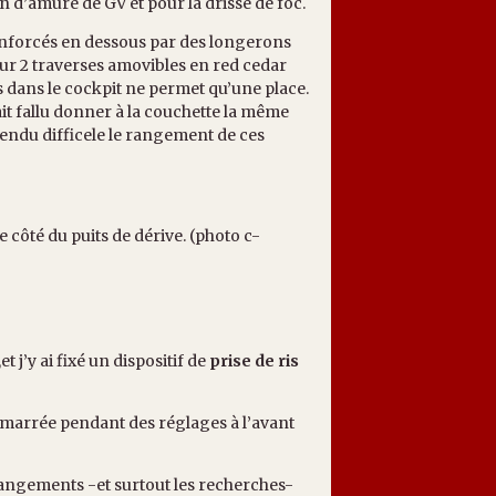
an d’amure de GV et pour la drisse de foc.
renforcés en dessous par des longerons
 sur 2 traverses amovibles en red cedar
cs dans le cockpit ne permet qu’une place.
rait fallu donner à la couchette la même
 rendu difficele le rangement de ces
 côté du puits de dérive. (photo c-
 j’y ai fixé un dispositif de
prise de ris
marrée pendant des réglages à l’avant
angements -et surtout les recherches-