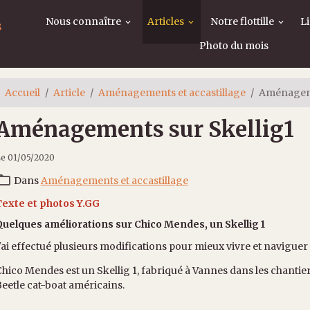
Nous connaître
Articles
Notre flottille
L
s
Photo du mois
Accueil
Article
Aménagements et accastillage
Aménageme
Aménagements sur Skellig1
e 01/05/2020
Dans
Aménagements et accastillage
Texte et photos Y.GG
Quelques améliorations sur Chico Mendes, un Skellig 1
'ai effectué plusieurs modifications pour mieux vivre et navigue
hico Mendes est un Skellig 1, fabriqué à Vannes dans les chanti
eetle cat-boat américains.