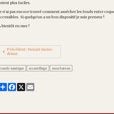
oient plus faciles.
e n’ai pas encore trouvé comment assécher les fonds entre coque e
ccessibles. Si quelqu’un a un bon dispositif je suis preneur !
 bientôt en mer !
Précédent : Houari mono-
drisse
rando nautique
accastillage
mon bateau
Partager
Facebook
X
Email