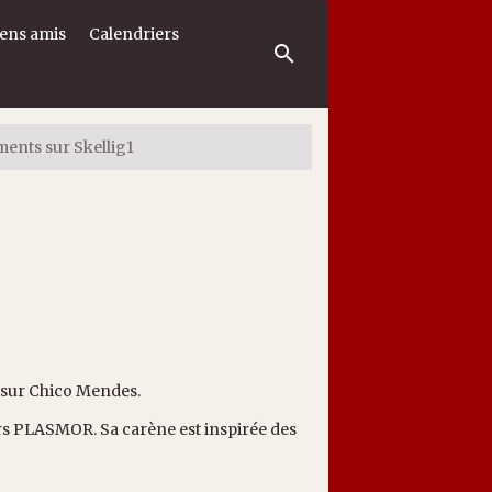
iens amis
Calendriers
nts sur Skellig1
r sur Chico Mendes.
ers PLASMOR. Sa carène est inspirée des