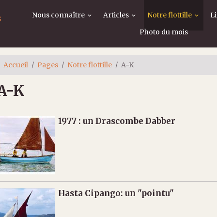
Nous connaître
Articles
Notre flottille
L
s
Photo du mois
Accueil
Pages
Notre flottille
A-K
A-K
1977 : un Drascombe Dabber
Hasta Cipango: un "pointu"