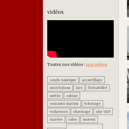
vidéos
Toutes nos vidéos :
nos vidéos
rando nautique
accastillage
mon bateau
lacs
flottabilité
météo
cabine
courants marins
échouage
voilaviron
chavirage
site VAP
marées
cales
moteur