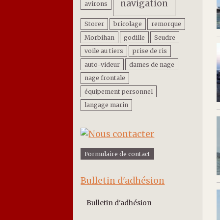
navigation
avirons
Storer
bricolage
remorque
Morbihan
godille
Seudre
voile au tiers
prise de ris
auto-videur
dames de nage
nage frontale
équipement personnel
langage marin
Formulaire de contact
Bulletin d'adhésion
Bulletin d'adhésion