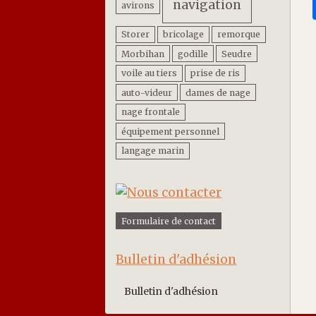
navigation
avirons
Storer
bricolage
remorque
Morbihan
godille
Seudre
voile au tiers
prise de ris
auto-videur
dames de nage
nage frontale
équipement personnel
langage marin
Formulaire de contact
Bulletin d'adhésion
Bulletin d'adhésion