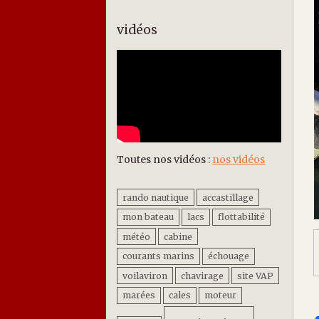
vidéos
Toutes nos vidéos :
nos vidéos
rando nautique
accastillage
mon bateau
lacs
flottabilité
météo
cabine
courants marins
échouage
voilaviron
chavirage
site VAP
marées
cales
moteur