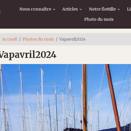
Nous connaître
Articles
Notre flottille
L
s
Photo du mois
Accueil
Photos du mois
Vapavril2024
Vapavril2024