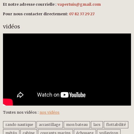
Et notre adresse courrielle :
vapertuis@gmail.com
Pour nous contacter directement:
07 82 37 29 27
vidéos
Toutes nos vidéos :
nos vidéos
rando nautique
accastillage
mon bateau
lacs
flottabilité
météo
cabine
courants marins
échouage
voilaviron