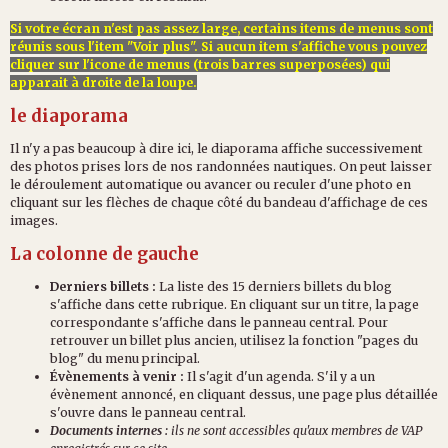
Si votre écran n'est pas assez large, certains items de menus sont
réunis sous l'item "Voir plus". Si aucun item s'affiche vous pouvez
cliquer sur l'icone de menus (trois barres superposées) qui
apparait à droite de la loupe.
le diaporama
Il n'y a pas beaucoup à dire ici, le diaporama affiche successivement
des photos prises lors de nos randonnées nautiques. On peut laisser
le déroulement automatique ou avancer ou reculer d'une photo en
cliquant sur les flèches de chaque côté du bandeau d'affichage de ces
images.
La colonne de gauche
Derniers billets :
La liste des 15 derniers billets du blog
s'affiche dans cette rubrique. En cliquant sur un titre, la page
correspondante s'affiche dans le panneau central. Pour
retrouver un billet plus ancien, utilisez la fonction "pages du
blog" du menu principal.
Évènements à venir :
Il s'agit d'un agenda. S'il y a un
évènement annoncé, en cliquant dessus, une page plus détaillée
s'ouvre dans le panneau central.
Documents internes :
ils ne sont accessibles qu'aux membres de VAP