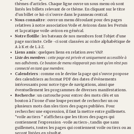
thèmes d'articles. Chaque ligne ouvre un sous menu où sont
listés les billets relevant de ce thème. En cliquant sur le titre
d'un billet ce lui-ci s'ouvre dans le panneau central.
Nous connaitre
: ouvre un menu déroulant pour des pages
relatives à notre association Voile et Avirons dans les Pertuis
et la pratique voile-aviron en général.
Notre flotille
: les bateaux de nos membres font l'objet d'une
page succincte. Celle -ci sont classées ar ordre alphabétique de
A à K et de L à Z.
Liens amis
: quelques liens en relation avec VAP.
Liste des membres
: cette page est privée et uniquement accessible à
nos adhérents. Ce bouton de menu n'apparait pas tant qu'on n'est pas
connecté en tant que membre.
Calendriers
: comme on le devine la page qui s'ouvre propose
des calendriers au format PDF des dates d'évènements
intéressants pour notre type de navigations, ainsi que
éventuellement les programmes de diverses manifestations.
Recherche
: un cartouche pour entrer des mots clés et un
bouton à l'icone d'une loupe permet de rechercher un ou
plusieurs mots dan sles tires des pages publiées. Pour
rechercher une expression, il faut la mettre entre guillemets.
"voile au tiers " n'affichera que les titres des pages qui
contiennent l'expression -voile au tiers-, tandis que sans
guillemets, toutes les pages qui contiennent voile ou tiers ou au
seront listées en résultat.