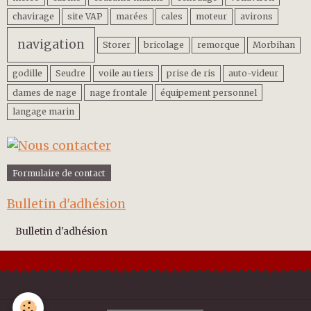
chavirage
site VAP
marées
cales
moteur
avirons
navigation
Storer
bricolage
remorque
Morbihan
godille
Seudre
voile au tiers
prise de ris
auto-videur
dames de nage
nage frontale
équipement personnel
langage marin
Formulaire de contact
Bulletin d'adhésion
Bulletin d'adhésion