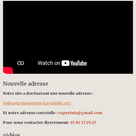
Nouvelle adresse
Notre site a dorénavant une nouvelle adresse :
voileavironspertuis-larochelle.org
Et notre adresse courrielle :
vapertuis@gmail.com
Pour nous contacter directement:
07 82 37 29 27
vidéos