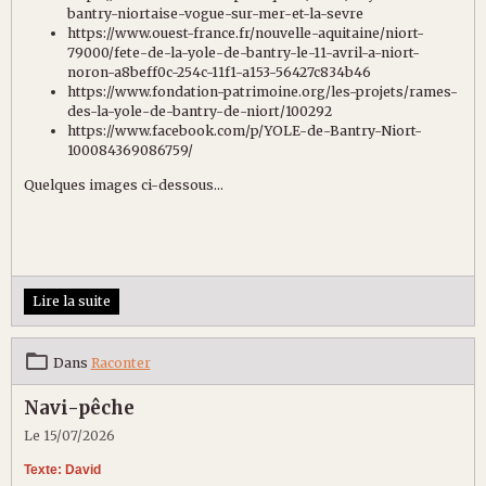
bantry-niortaise-vogue-sur-mer-et-la-sevre
https://www.ouest-france.fr/nouvelle-aquitaine/niort-
79000/fete-de-la-yole-de-bantry-le-11-avril-a-niort-
noron-a8beff0c-254c-11f1-a153-56427c834b46
https://www.fondation-patrimoine.org/les-projets/rames-
des-la-yole-de-bantry-de-niort/100292
https://www.facebook.com/p/YOLE-de-Bantry-Niort-
100084369086759/
Quelques images ci-dessous...
Lire la suite
Dans
Raconter
Navi-pêche
Le 15/07/2026
Texte: David