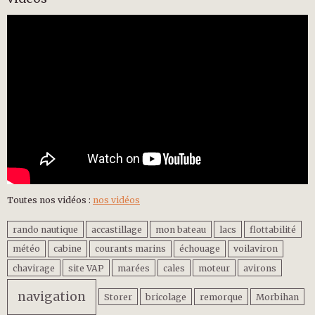
Toutes nos vidéos :
nos vidéos
rando nautique
accastillage
mon bateau
lacs
flottabilité
météo
cabine
courants marins
échouage
voilaviron
chavirage
site VAP
marées
cales
moteur
avirons
navigation
Storer
bricolage
remorque
Morbihan